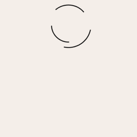
Gift Card
$
200.00
More options